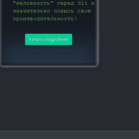
“неловкость” перед Git и
значительно повысь свою
производительность!
Узнать подробнее