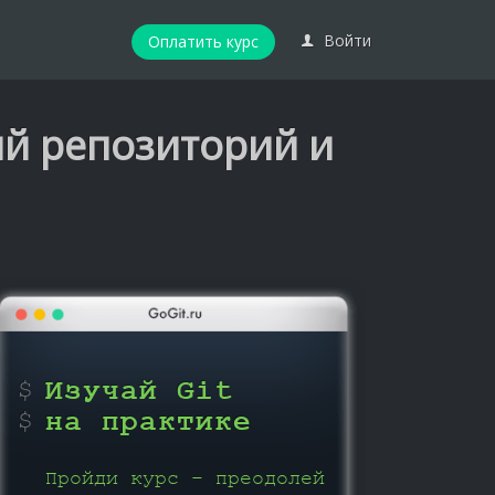
Войти
Оплатить курс
ый репозиторий и
Изучай Git
на практике
Пройди курс – преодолей