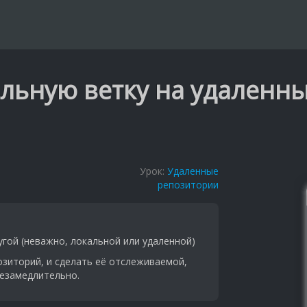
альную ветку на удаленн
Урок:
Удаленные
репозитории
угой (неважно, локальной или удаленной)
озиторий, и сделать её отслеживаемой,
езамедлительно.